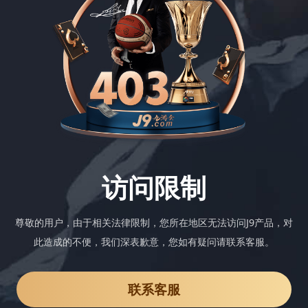
访问限制
尊敬的用户，由于相关法律限制，您所在地区无法访问J9产品，对
此造成的不便，我们深表歉意，您如有疑问请联系客服。
联系客服