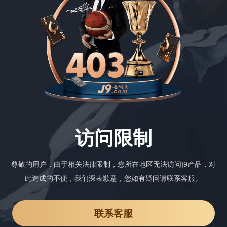
访问限制
尊敬的用户，由于相关法律限制，您所在地区无法访问J9产品，对
此造成的不便，我们深表歉意，您如有疑问请联系客服。
联系客服