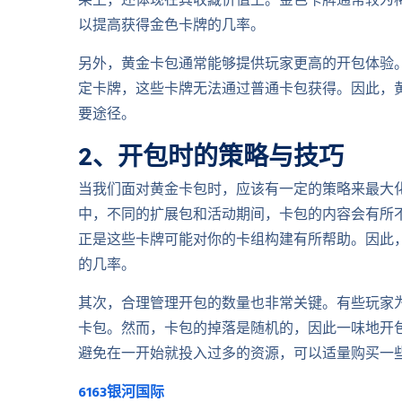
果上，还体现在其收藏价值上。金色卡牌通常较为
以提高获得金色卡牌的几率。
另外，黄金卡包通常能够提供玩家更高的开包体验
定卡牌，这些卡牌无法通过普通卡包获得。因此，
要途径。
2、开包时的策略与技巧
当我们面对黄金卡包时，应该有一定的策略来最大
中，不同的扩展包和活动期间，卡包的内容会有所
正是这些卡牌可能对你的卡组构建有所帮助。因此
的几率。
其次，合理管理开包的数量也非常关键。有些玩家
卡包。然而，卡包的掉落是随机的，因此一味地开
避免在一开始就投入过多的资源，可以适量购买一
6163银河国际