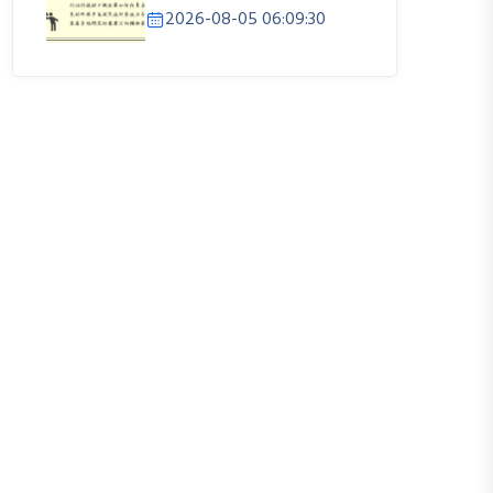
2026-08-05 06:09:30