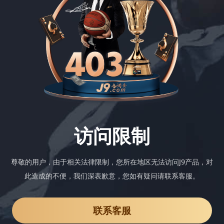
访问限制
尊敬的用户，由于相关法律限制，您所在地区无法访问J9产品，对
此造成的不便，我们深表歉意，您如有疑问请联系客服。
联系客服