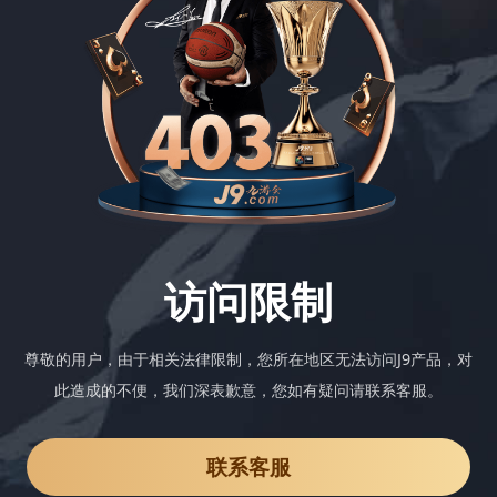
访问限制
尊敬的用户，由于相关法律限制，您所在地区无法访问J9产品，对
此造成的不便，我们深表歉意，您如有疑问请联系客服。
联系客服